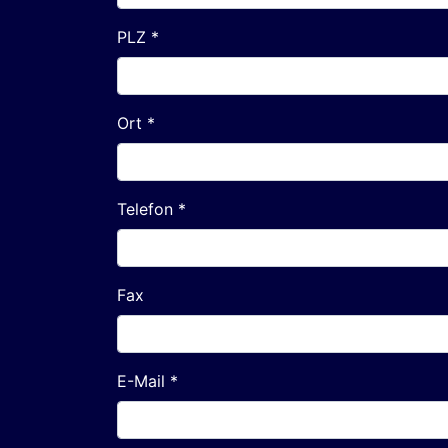
PLZ *
Ort *
Telefon *
Fax
E-Mail *